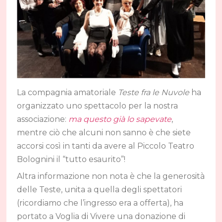
La compagnia amatoriale
Teste fra le Nuvole
ha
organizzato uno spettacolo per la nostra
associazione:
ma questo già lo sapevate
,
mentre ciò che alcuni non sanno è che siete
accorsi così in tanti da avere al Piccolo Teatro
Bolognini il “tutto esaurito”!
Altra informazione non nota è che la generosità
delle Teste, unita a quella degli spettatori
(ricordiamo che l’ingresso era a offerta), ha
portato a Voglia di Vivere una donazione di