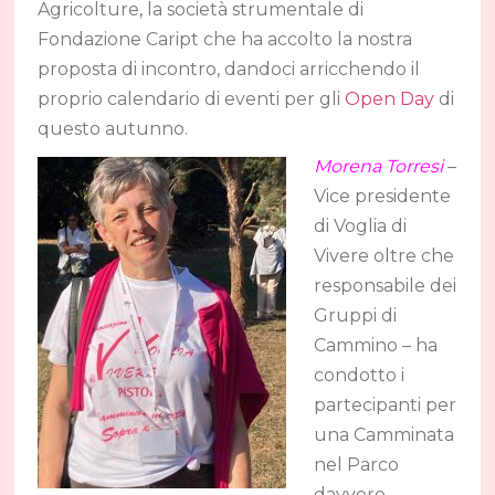
Agricolture, la società strumentale di
Fondazione Caript che ha accolto la nostra
proposta di incontro, dandoci arricchendo il
proprio calendario di eventi per gli
Open Day
di
questo autunno.
Morena Torresi
–
Vice presidente
di Voglia di
Vivere oltre che
responsabile dei
Gruppi di
Cammino – ha
condotto i
partecipanti per
una Camminata
nel Parco
davvero