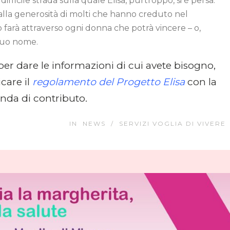
ficile strada sulla quale Elisa, purtroppo, si è persa:
alla generosità di molti che hanno creduto nel
Lo farà attraverso ogni donna che potrà vincere – o,
 suo nome.
 per dare le informazioni di cui avete bisogno,
care il
regolamento del Progetto Elisa
con la
da di contributo.
IN
NEWS
/
SERVIZI VOGLIA DI VIVERE