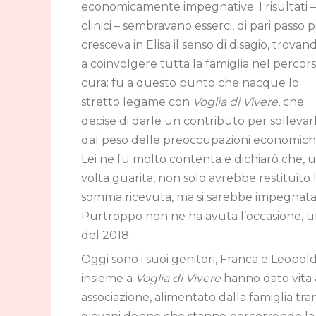
economicamente impegnative. I risultati 
clinici – sembravano esserci, di pari passo 
cresceva in Elisa il senso di disagio, trovan
a coinvolgere tutta la famiglia nel percors
cura: fu a questo punto che nacque lo
stretto legame con
Voglia di Vivere
, che
decise di darle un contributo per sollevar
dal peso delle preoccupazioni economich
Lei ne fu molto contenta e dichiarò che, 
volta guarita, non solo avrebbe restituito 
somma ricevuta, ma si sarebbe impegnata ad
Purtroppo non ne ha avuta l’occasione, un
del 2018.
Oggi sono i suoi genitori, Franca e Leopol
insieme a
Voglia di Vivere
hanno dato vita a
associazione, alimentato dalla famiglia tra