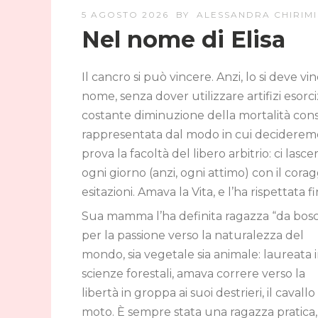
5 AGOSTO 2026
BY
ALESSANDRA CHIRIMI
Nel nome di Elisa
Il cancro si può vincere. Anzi, lo si deve 
nome, senza dover utilizzare artifizi esorciz
costante diminuzione della mortalità cons
rappresentata dal modo in cui decideremo 
prova la facoltà del libero arbitrio: ci las
ogni giorno (anzi, ogni attimo) con il cora
esitazioni. Amava la Vita, e l’ha rispettata f
Sua mamma l’ha definita ragazza “da bosc
per la passione verso la naturalezza del
mondo, sia vegetale sia animale: laureata 
scienze forestali, amava correre verso la
libertà in groppa ai suoi destrieri, il cavallo
moto. È sempre stata una ragazza pratica,