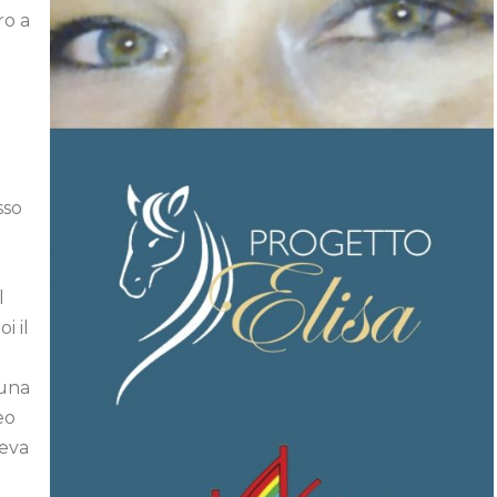
ro a
sso
l
i il
 una
eo
deva