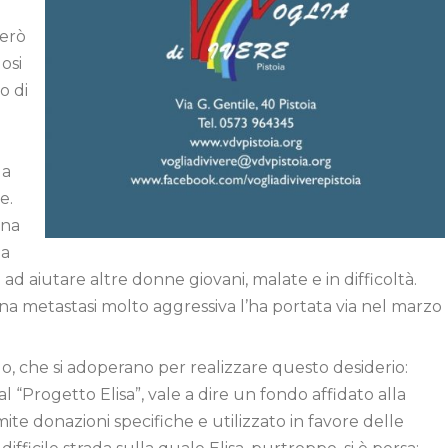
–
però
dosi
o di
la
e.
una
la
 aiutare altre donne giovani, malate e in difficoltà.
a metastasi molto aggressiva l’ha portata via nel marzo
do, che si adoperano per realizzare questo desiderio:
l “Progetto Elisa”, vale a dire un fondo affidato alla
mite donazioni specifiche e utilizzato in favore delle