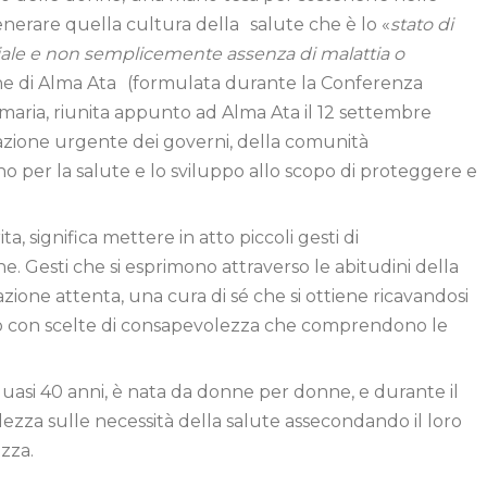
nerare quella cultura della salute che è lo «
stato di
iale e non semplicemente assenza di malattia o
one di Alma Ata (formulata durante la Conferenza
rimaria, riunita appunto ad Alma Ata il 12 settembre
’azione urgente dei governi, della comunità
no per la salute e lo sviluppo allo scopo di proteggere e
, significa mettere in atto piccoli gesti di
e. Gesti che si esprimono attraverso le abitudini della
azione attenta, una cura di sé che si ottiene ricavandosi
eno con scelte di consapevolezza che comprendono le
quasi 40 anni, è nata da donne per donne, e durante il
za sulle necessità della salute assecondando il loro
zza.