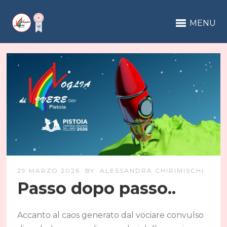
MENU
29 MARZO 2026
BY
ALESSANDRA CHIRIMISCHI
Passo dopo passo..
Accanto al caos generato dal vociare convulso