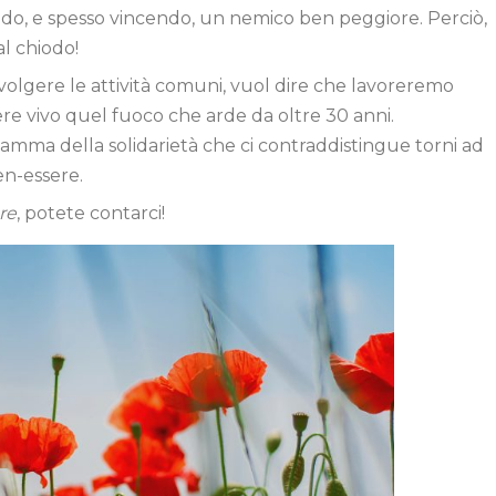
do, e spesso vincendo, un nemico ben peggiore. Perciò,
l chiodo!
olgere le attività comuni, vuol dire che lavoreremo
e vivo quel fuoco che arde da oltre 30 anni.
 fiamma della solidarietà che ci contraddistingue torni ad
en-essere.
ere
, potete contarci!