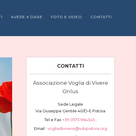
I
AVERE X DARE
FOTO E VIDEO
CONTATTI
CONTATTI
Associazione Voglia di Vivere
Onlus
Sede Legale
Via Giuseppe Gentile 40/D-E Pistoia
Tel e Fax
+39 0573 964345
;
Email :
vogliadivivere@vdvpistoia.org