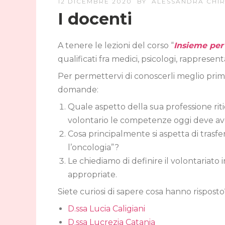
12 DICEMBRE 2020
BY
ALESSANDRA CHIR
I docenti
A tenere le lezioni del corso “
Insieme per 
qualificati fra medici, psicologi, rappresent
Per permettervi di conoscerli meglio prima
domande:
Quale aspetto della sua professione ri
volontario le competenze oggi deve a
Cosa principalmente si aspetta di trasfe
l’oncologia”?
Le chiediamo di definire il volontariato 
appropriate.
Siete curiosi di sapere cosa hanno risposto?
D.ssa Lucia Caligiani
D.ssa Lucrezia Catania