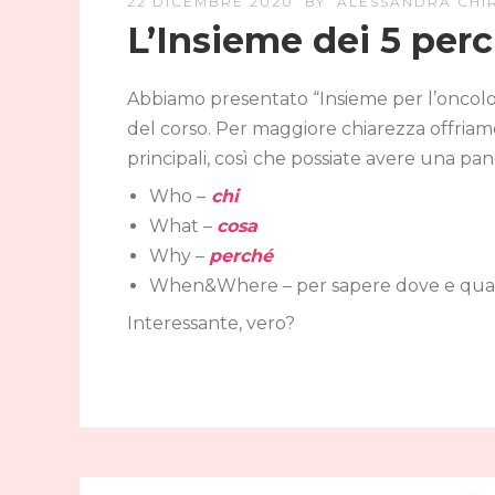
22 DICEMBRE 2020
BY
ALESSANDRA CHIR
L’Insieme dei 5 per
Abbiamo presentato “Insieme per l’oncologi
del corso. Per maggiore chiarezza offriam
principali, così che possiate avere una pa
Who –
chi
What –
cosa
Why –
perché
When&Where – per sapere dove e quan
Interessante, vero?