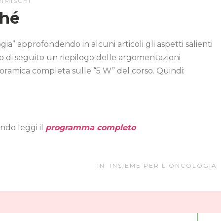
IMISCHI
ché
a” approfondendo in alcuni articoli gli aspetti salienti
o di seguito un riepilogo delle argomentazioni
noramica completa sulle “5 W” del corso. Quindi:
do leggi il
programma completo
IN
INSIEME PER L'ONCOLOGIA