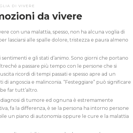
LIA DI VIVERE
mozioni da vivere
 vivere con una malattia, spesso, non ha alcuna voglia di
er lasciarsi alle spalle dolore, tristezza e paura almeno
 i sentimenti e gli stati d’animo. Sono giorni che portano
 oltreché a passare più tempo con le persone che si
scita ricordi di tempi passati e spesso apre ad un
uti di angoscia e malinconia. “Festeggiare” può significare
e far tutt’altro.
na diagnosi di tumore ed ognuna è estremamente
iva, fa la differenza, è se la persona ha intorno persone
ibile un piano di autonomia oppure le cure e la malattia