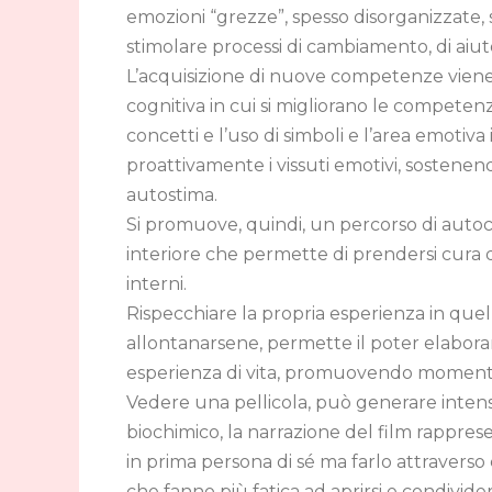
emozioni “grezze”, spesso disorganizzate
stimolare processi di cambiamento, di aiut
L’acquisizione di nuove competenze viene 
cognitiva in cui si migliorano le compet
concetti e l’uso di simboli e l’area emotiva
proattivamente i vissuti emotivi, sostenend
autostima.
Si promuove, quindi, un percorso di auto
interiore che permette di prendersi cura di
interni.
Rispecchiare la propria esperienza in quel
allontanarsene, permette il poter elaborare
esperienza di vita, promuovendo momenti 
Vedere una pellicola, può generare intense
biochimico, la narrazione del film rappre
in prima persona di sé ma farlo attravers
che fanno più fatica ad aprirsi e condivider