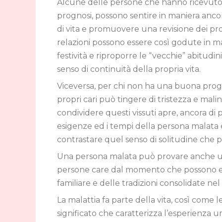
Alcune delle persone che hanno ricevut
prognosi, possono sentire in maniera ancora
di vita e promuovere una revisione dei propri
relazioni possono essere così godute in m
festività e riproporre le “vecchie” abitudi
senso di continuità della propria vita.
Viceversa, per chi non ha una buona progno
propri cari può tingere di tristezza e malin
condividere questi vissuti apre, ancora di p
esigenze ed i tempi della persona malata è
contrastare quel senso di solitudine che pu
Una persona malata può provare anche un s
persone care dal momento che possono ess
familiare e delle tradizioni consolidate ne
La malattia fa parte della vita, così come l
significato che caratterizza l’esperienza u