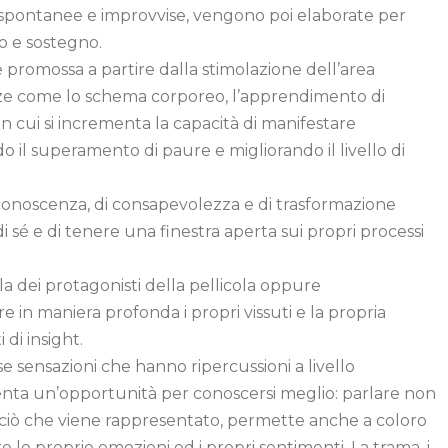
, spontanee e improvvise, vengono poi elaborate per
o e sostegno.
promossa a partire dalla stimolazione dell’area
enze come lo schema corporeo, l’apprendimento di
 in cui si incrementa la capacità di manifestare
o il superamento di paure e migliorando il livello di
conoscenza, di consapevolezza e di trasformazione
 sé e di tenere una finestra aperta sui propri processi
la dei protagonisti della pellicola oppure
 in maniera profonda i propri vissuti e la propria
di insight.
 sensazioni che hanno ripercussioni a livello
senta un’opportunità per conoscersi meglio: parlare non
o ciò che viene rappresentato, permette anche a coloro
e le proprie emozioni ed i propri sentimenti. La trama, i