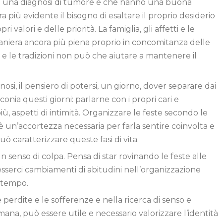
o una diagnosi di tumore e che hanno una buona
 più evidente il bisogno di esaltare il proprio desiderio
 valori e delle priorità. La famiglia, gli affetti e le
aniera ancora più piena proprio in concomitanza delle
ni e le tradizioni non può che aiutare a mantenere il
si, il pensiero di potersi, un giorno, dover separare dai
conia questi giorni: parlarne con i propri cari e
iù, aspetti di intimità. Organizzare le feste secondo le
 un’accortezza necessaria per farla sentire coinvolta e
ò caratterizzare queste fasi di vita.
enso di colpa. Pensa di star rovinando le feste alle
erci cambiamenti di abitudini nell’organizzazione
l tempo.
e perdite e le sofferenze e nella ricerca di senso e
mana, può essere utile e necessario valorizzare l’identità