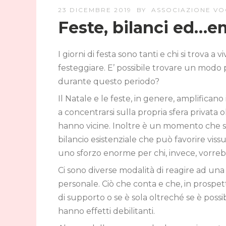
23 DICEMBRE 2019
BY
ASSOCIAZIONE VOG
Feste, bilanci ed…e
I giorni di festa sono tanti e chi si trova a
festeggiare. E’ possibile trovare un modo p
durante questo periodo?
Il Natale e le feste, in genere, amplificano
a concentrarsi sulla propria sfera privata
hanno vicine. Inoltre è un momento che su
bilancio esistenziale che può favorire viss
uno sforzo enorme per chi, invece, vorrebb
Ci sono diverse modalità di reagire ad u
personale. Ciò che conta e che, in prospett
di supporto o se è sola oltreché se è poss
hanno effetti debilitanti.