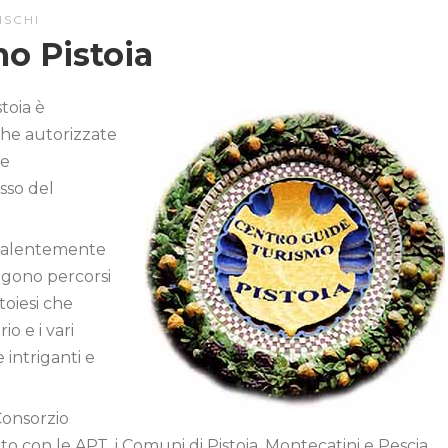
ISCHI
o Pistoia
toia è
che autorizzate
 e
sso del
prevalentemente
ongono percorsi
istoiesi che
io e i vari
 intriganti e
Consorzio
rato con le APT, i Comuni di Pistoia, Montecatini e Pescia,