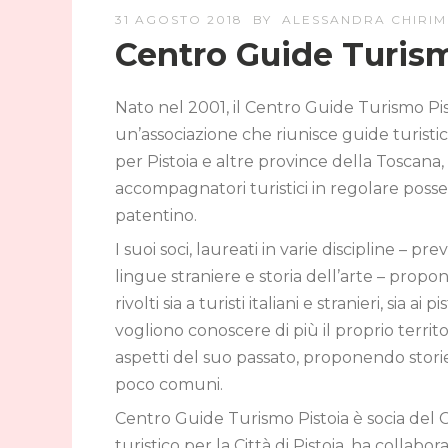
31 AGOSTO 2018
BY
ALESSANDRA CHIRIM
Centro Guide Turism
Nato nel 2001, il Centro Guide Turismo Pis
un’associazione che riunisce guide turisti
per Pistoia e altre province della Toscana,
accompagnatori turistici in regolare posse
patentino.
I suoi soci, laureati in varie discipline – 
lingue straniere e storia dell’arte – prop
rivolti sia a turisti italiani e stranieri, sia ai p
vogliono conoscere di più il proprio territor
aspetti del suo passato, proponendo storie
poco comuni.
Centro Guide Turismo Pistoia è socia del 
turistico per la Città di Pistoia, ha collabo