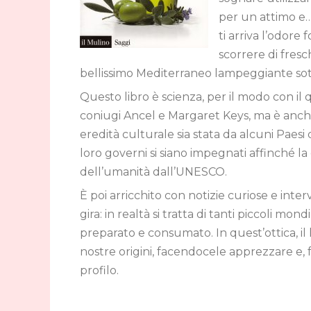
per un attimo e… 
ti arriva l’odore
scorrere di fresch
bellissimo Mediterraneo lampeggiante sotto
Questo libro è scienza, per il modo con il
coniugi Ancel e Margaret Keys, ma è anche
eredità culturale sia stata da alcuni Pae
loro governi si siano impegnati affinché l
dell’umanità dall’UNESCO.
È poi arricchito con notizie curiose e inter
gira: in realtà si tratta di tanti piccoli mon
preparato e consumato. In quest’ottica, il
nostre origini, facendocele apprezzare e, f
profilo.