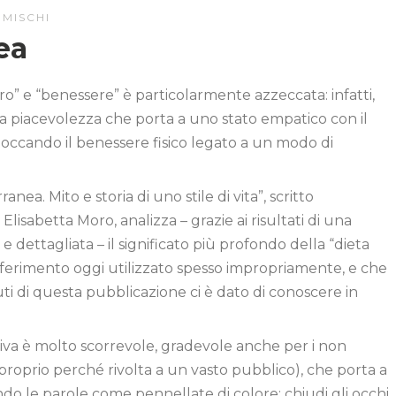
IMISCHI
ea
ibro” e “benessere” è particolarmente azzeccata: infatti,
la piacevolezza che porta a uno stato empatico con il
 toccando il benessere fisico legato a un modo di
anea. Mito e storia di uno stile di vita”, scritto
Elisabetta Moro, analizza – grazie ai risultati di una
 e dettagliata – il significato più profondo della “dieta
iferimento oggi utilizzato spesso impropriamente, e che
ti di questa pubblicazione ci è dato di conoscere in
tiva è molto scorrevole, gradevole anche per i non
 (proprio perché rivolta a un vasto pubblico), che porta a
ndo le parole come pennellate di colore: chiudi gli occhi