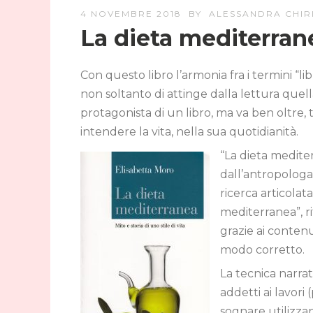
4 NOVEMBRE 2018
BY
ALESSANDRA CHIR
La dieta mediterran
Con questo libro l’armonia fra i termini “l
non soltanto di attinge dalla lettura quel
protagonista di un libro, ma va ben oltre,
intendere la vita, nella sua quotidianità.
“La dieta mediterr
dall’antropologa 
ricerca articolata
mediterranea”, r
grazie ai contenu
modo corretto.
La tecnica narra
addetti ai lavori
sognare utilizza