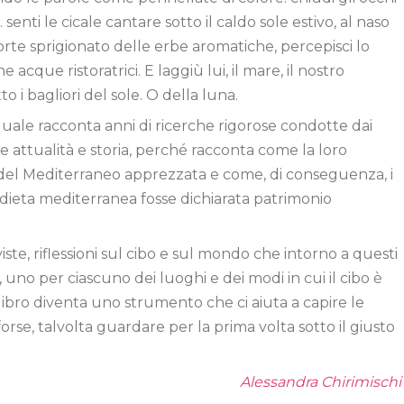
senti le cicale cantare sotto il caldo sole estivo, al naso
 forte sprigionato delle erbe aromatiche, percepisci lo
e acque ristoratrici. E laggiù lui, il mare, il nostro
 i bagliori del sole. O della luna.
 quale racconta anni di ricerche rigorose condotte dai
 attualità e storia, perché racconta come la loro
si del Mediterraneo apprezzata e come, di conseguenza, i
a dieta mediterranea fosse dichiarata patrimonio
viste, riflessioni sul cibo e sul mondo che intorno a questi
di, uno per ciascuno dei luoghi e dei modi in cui il cibo è
 libro diventa uno strumento che ci aiuta a capire le
orse, talvolta guardare per la prima volta sotto il giusto
Alessandra Chirimischi