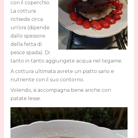
con il coperchio.
La cottura
richiede circa
un’ora (dipende
dallo spessore
della fetta di
pesce spada). Di
tanto in tanto aggiungete acqua nel tegame.
A cottura ultimata avrete un piatto sano e
nutriente con il suo contorno.
Volendo, si accompagna bene anche con
patate lesse.