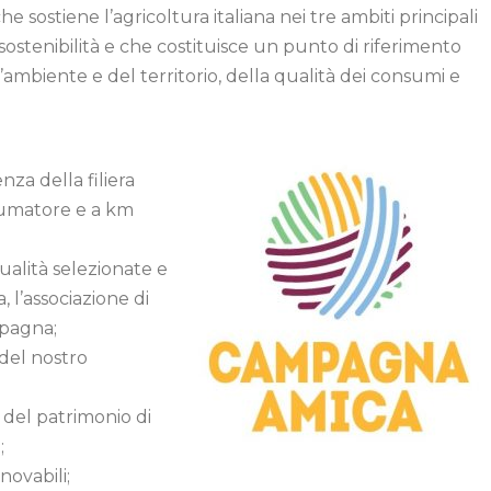
sostiene l’agricoltura italiana nei tre ambiti principali
osostenibilità e che costituisce un punto di riferimento
l’ambiente e del territorio, della qualità dei consumi e
za della filiera
nsumatore e a km
qualità selezionate e
l’associazione di
mpagna;
 del nostro
 del patrimonio di
;
novabili;