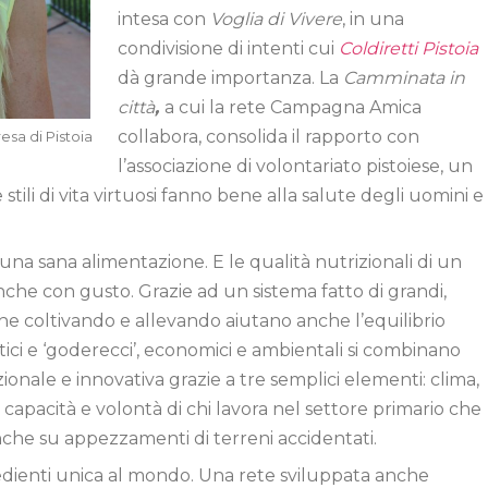
intesa con
Voglia di Vivere
, in una
condivisione di intenti cui
Coldiretti Pistoia
dà grande importanza. La
Camminata in
città
,
a cui la rete Campagna Amica
collabora, consolida il rapporto con
esa di Pistoia
l’associazione di volontariato pistoiese, un
ili di vita virtuosi fanno bene alla salute degli uomini e
a una sana alimentazione. E le qualità nutrizionali di un
nche con gusto. Grazie ad un sistema fatto di grandi,
che coltivando e allevando aiutano anche l’equilibrio
stici e ‘goderecci’, economici e ambientali si combinano
zionale e innovativa grazie a tre semplici elementi: clima,
 capacità e volontà di chi lavora nel settore primario che
che su appezzamenti di terreni accidentati.
redienti unica al mondo. Una rete sviluppata anche