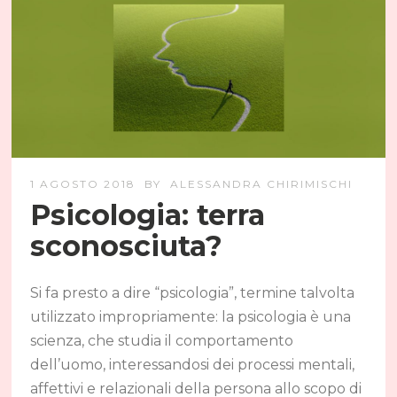
1 AGOSTO 2018
BY
ALESSANDRA CHIRIMISCHI
Psicologia: terra
sconosciuta?
Si fa presto a dire “psicologia”, termine talvolta
utilizzato impropriamente: la psicologia è una
scienza, che studia il comportamento
dell’uomo, interessandosi dei processi mentali,
affettivi e relazionali della persona allo scopo di