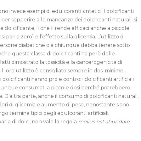
no invece esempi di edulcoranti sintetici. I dolcificanti
e per sopperire alle mancanze dei dolcificanti naturali: si
e dolcificante, il che li rende efficaci anche a piccole
 pari a zero) e l’effetto sulla glicemia. L’utilizzo di
persone diabetiche o a chiunque debba tenere sotto
Anche questa classe di dolcificanti ha però delle
fatti dimostrato la tossicità e la cancerogenicità di
l loro utilizzo è consigliato sempre in dosi minime.
lcificanti hanno pro e contro: i dolcificanti artificiali
omunque consumati a piccole dosi perché potrebbero
. D’altra parte, anche il consumo di dolcificanti naturali,
lori di glicemia e aumento di peso, nonostante siano
go termine tipici degli edulcoranti artificiali.
arla di dolci, non vale la regola
melius est abundare