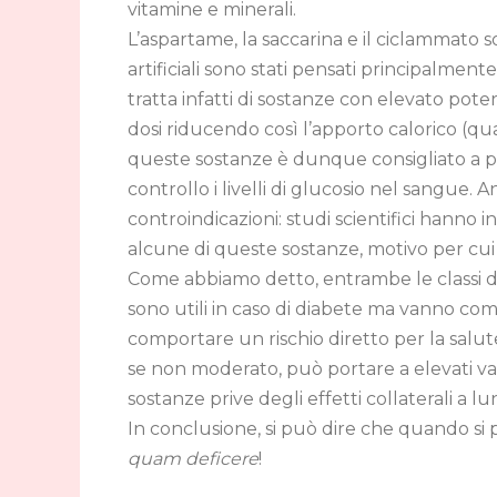
vitamine e minerali.
L’aspartame, la saccarina e il ciclammato so
artificiali sono stati pensati principalment
tratta infatti di sostanze con elevato poter
dosi riducendo così l’apporto calorico (quasi
queste sostanze è dunque consigliato a 
controllo i livelli di glucosio nel sangue. 
controindicazioni: studi scientifici hanno in
alcune di queste sostanze, motivo per cui i
Come abbiamo detto, entrambe le classi di do
sono utili in caso di diabete ma vanno c
comportare un rischio diretto per la salute
se non moderato, può portare a elevati va
sostanze prive degli effetti collaterali a lun
In conclusione, si può dire che quando si p
quam deficere
!