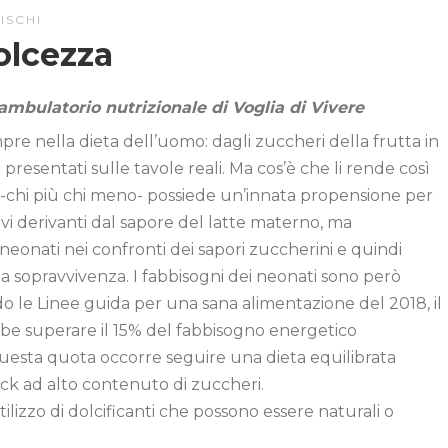
ISCHI
dolcezza
’ambulatorio nutrizionale di Voglia di Vivere
pre nella dieta dell’uomo: dagli zuccheri della frutta in
o presentati sulle tavole reali. Ma cos’è che li rende così
o -chi più chi meno- possiede un’innata propensione per
tivi derivanti dal sapore del latte materno, ma
neonati nei confronti dei sapori zuccherini e quindi
la sopravvivenza. I fabbisogni dei neonati sono però
ondo le Linee guida per una sana alimentazione del 2018, il
e superare il 15% del fabbisogno energetico
 questa quota occorre seguire una dieta equilibrata
ck ad alto contenuto di zuccheri.
tilizzo di dolcificanti che possono essere naturali o