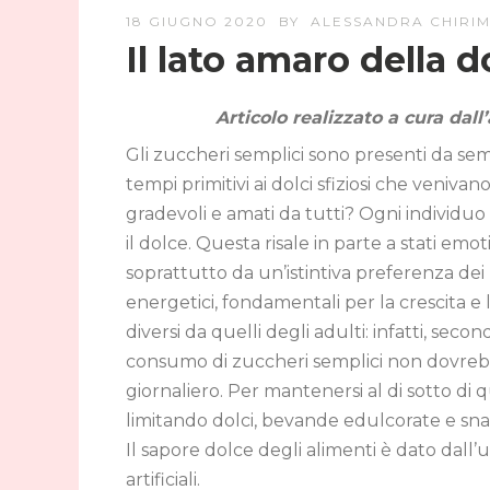
18 GIUGNO 2020
BY
ALESSANDRA CHIRIM
Il lato amaro della 
Articolo realizzato a cura dall
Gli zuccheri semplici sono presenti da sem
tempi primitivi ai dolci sfiziosi che venivan
gradevoli e amati da tutti? Ogni individu
il dolce. Questa risale in parte a stati emo
soprattutto da un’istintiva preferenza dei 
energetici, fondamentali per la crescita e 
diversi da quelli degli adulti: infatti, sec
consumo di zuccheri semplici non dovrebb
giornaliero. Per mantenersi al di sotto di
limitando dolci, bevande edulcorate e sna
Il sapore dolce degli alimenti è dato dall’u
artificiali.