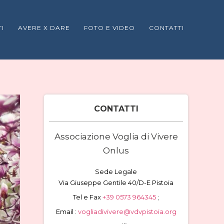
I
AVERE X DARE
FOTO E VIDEO
CONTATTI
CONTATTI
Associazione Voglia di Vivere
Onlus
Sede Legale
Via Giuseppe Gentile 40/D-E Pistoia
Tel e Fax
+39 0573 964345
;
Email :
vogliadivivere@vdvpistoia.org