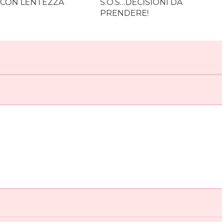
 CON LENTEZZA
S.O.S…DECISIONI DA
PRENDERE!