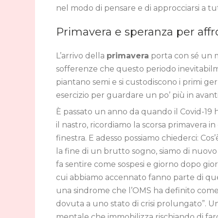
nel modo di pensare e di approcciarsi a tu
Primavera e speranza per aff
L’arrivo della
primavera
porta con sé un 
sofferenze che questo periodo inevitabilm
piantano semi e si custodiscono i primi g
esercizio per guardare un po’ più in avan
È passato un anno da quando il Covid-19 h
il nastro, ricordiamo la scorsa primavera 
finestra. E adesso possiamo chiederci: Co
la fine di un brutto sogno, siamo di nuovo 
fa sentire come sospesi e giorno dopo giorn
cui abbiamo accennato fanno parte di quel
una sindrome che l’OMS ha definito come
dovuta a uno stato di crisi prolungato”. 
mentale che immobilizza rischiando di farc