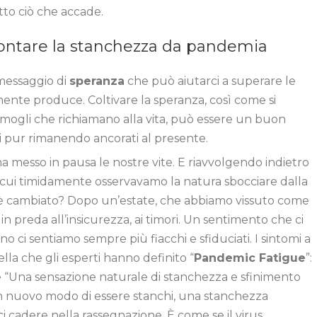
tto ciò che accade.
rontare la stanchezza da pandemia
messaggio di
speranza
che può aiutarci a superare le
ente produce. Coltivare la speranza, così come si
ermogli che richiamano alla vita, può essere un buon
ti pur rimanendo ancorati al presente.
a messo in pausa le nostre vite. E riavvolgendo indietro
in cui timidamente osservavamo la natura sbocciare dalla
s’è cambiato? Dopo un’estate, che abbiamo vissuto come
in preda all’insicurezza, ai timori. Un sentimento che ci
o ci sentiamo sempre più fiacchi e sfiduciati. I sintomi a
la che gli esperti hanno definito “
Pandemic Fatigue
”:
 “Una sensazione naturale di stanchezza e sfinimento
Un nuovo modo di essere stanchi, una stanchezza
i cadere nella rassegnazione. È come se il virus