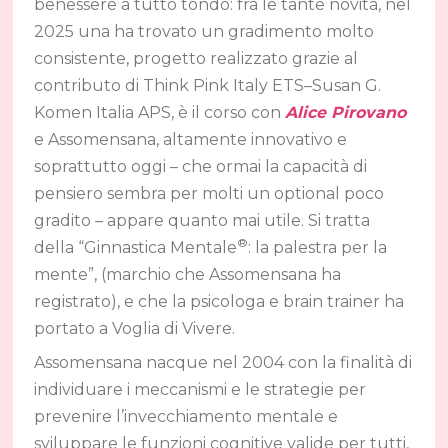
benessere a tutto tondo: fra le tante novità, nel
2025 una ha trovato un gradimento molto
consistente, progetto realizzato grazie al
contributo di Think Pink Italy ETS–Susan G.
Komen Italia APS, è il corso con
Alice Pirovano
e Assomensana, altamente innovativo e
soprattutto oggi – che ormai la capacità di
pensiero sembra per molti un optional poco
gradito – appare quanto mai utile. Si tratta
®
della “Ginnastica Mentale
: la palestra per la
mente”, (marchio che Assomensana ha
registrato), e che la psicologa e brain trainer ha
portato a Voglia di Vivere.
Assomensana nacque nel 2004 con la finalità di
individuare i meccanismi e le strategie per
prevenire l’invecchiamento mentale e
sviluppare le funzioni cognitive valide per tutti,