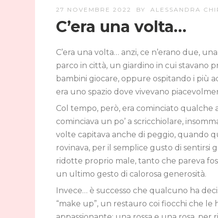
27 NOVEMBRE 2022
BY
ALESSANDRA CHI
C’era una volta…
C’era una volta… anzi, ce n’erano due, una 
parco in città, un giardino in cui stavano
bambini giocare, oppure ospitando i più ad
era uno spazio dove vivevano piacevolme
Col tempo, però, era cominciato qualche a
cominciava un po’ a scricchiolare, insomma
volte capitava anche di peggio, quando 
rovinava, per il semplice gusto di sentirsi
ridotte proprio male, tanto che pareva fo
un ultimo gesto di calorosa generosità.
Invece… è successo che qualcuno ha deciso
“make up”, un restauro coi fiocchi che le h
appassionante: una rossa e una rosa, per r