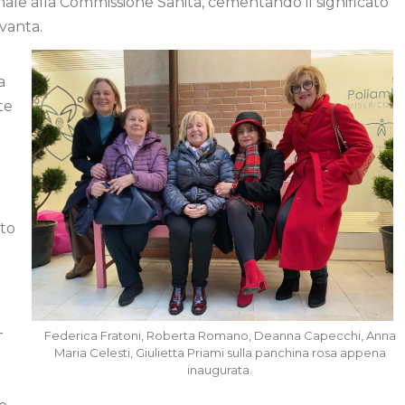
nale alla Commissione Sanità, cementando il significato
vanta.
a
te
nto
–
Federica Fratoni, Roberta Romano, Deanna Capecchi, Anna
Maria Celesti, Giulietta Priami sulla panchina rosa appena
inaugurata.