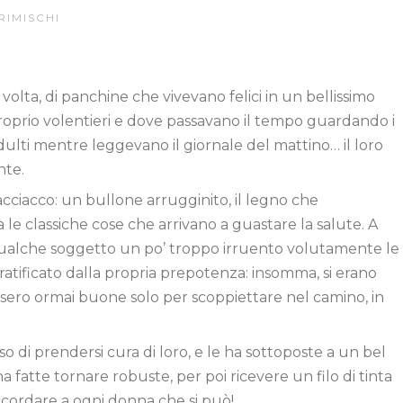
RIMISCHI
volta, di panchine che vivevano felici in un bellissimo
 proprio volentieri e dove passavano il tempo guardando i
ulti mentre leggevano il giornale del mattino… il loro
nte.
cciacco: un bullone arrugginito, il legno che
 le classiche cose che arrivano a guastare la salute. A
qualche soggetto un po’ troppo irruento volutamente le
 gratificato dalla propria prepotenza: insomma, si erano
ssero ormai buone solo per scoppiettare nel camino, in
 di prendersi cura di loro, e le ha sottoposte a un bel
a fatte tornare robuste, per poi ricevere un filo di tinta
icordare a ogni donna che si può!