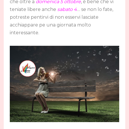
che oltre a
domenica 5 ottobre
, è bene che vi
teniate libere anche
sabato 4
… se non lo fate,
potreste pentirvi di non esservi lasciate
acchiappare pe una giornata molto
interessante.