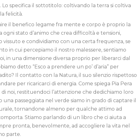
Lo specifica il sottotitolo: coltivando la terra si coltiva
a felicità.
nire il benefico legame fra mente e corpo è proprio la
 ogni stato d’animo che crea difficoltà e tensioni,
 vissuto e condividiamo con una certa frequenza, se
o in cui percepiamo il nostro malessere, sentiamo
noi, in una dimensione diversa proprio per liberarci dal
bbiamo detto “Esco a prendere un po’ d’aria” per
ito? Il contatto con la Natura, il suo silenzio rispettoso
i andare per ricaricarci di energia. Come spiega Pia Pera
a di noi, restituendoci l’attenzione che dedichiamo loro
o una passeggiata nel verde siamo in grado di captare il
turale, tornandone almeno per qualche attimo ad
 comporta. Stiamo parlando di un libro che ci aiuta a
pre pronta, benevolmente, ad accogliere la vita nel
mo parte.