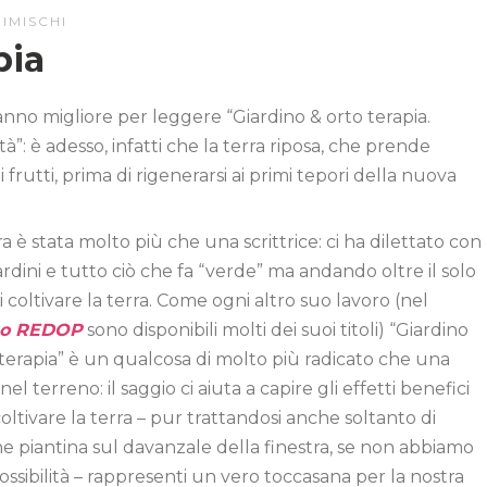
IMISCHI
pia
anno migliore per leggere “Giardino & orto terapia.
ità”: è adesso, infatti che la terra riposa, che prende
rutti, prima di rigenerarsi ai primi tepori della nuova
a è stata molto più che una scrittrice: ci ha dilettato con
iardini e tutto ciò che fa “verde” ma andando oltre il solo
i coltivare la terra. Come ogni altro suo lavoro (nel
ito REDOP
sono disponibili molti dei suoi titoli) “Giardino
 terapia” è un qualcosa di molto più radicato che una
nel terreno: il saggio ci aiuta a capire gli effetti benefici
coltivare la terra – pur trattandosi anche soltanto di
e piantina sul davanzale della finestra, se non abbiamo
ossibilità – rappresenti un vero toccasana per la nostra