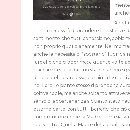
mente. 
anche l
A defi
nostra necessità di prendere le distanze da
sentimento che tutti conosciamo, abbiamo
non proprio quotidianamente. Nel moment
anche la necessità di “spostarlo” fuori da 
fardello che ci opprime: e quante volte a
staccare la spina da uno stato d’animo sgrad
di noi e del nostro essere ci aiuta lasciarc
nel libro, le piante stesse si prendono cur
coltivandole, ma anche soltanto attravers
senso di appartenenza a questo stato na
esserne parte, con tutti i benefici che ciò
comprendere come la Madre Terra sia sem
suo ventre. Quella Madre della quale sia