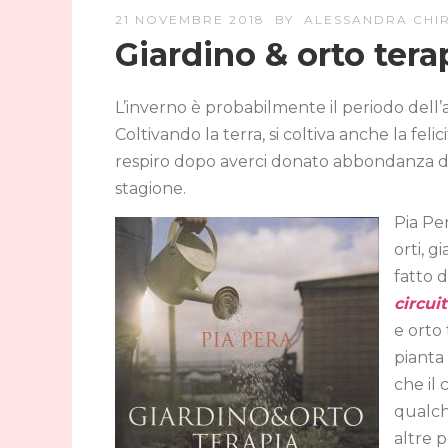
21 NOVEMBRE 2018
BY
ALESSANDRA CHIR
Giardino & orto tera
L’inverno è probabilmente il periodo dell’
Coltivando la terra, si coltiva anche la felic
respiro dopo averci donato abbondanza di f
stagione.
Pia Per
orti, g
fatto d
circu
e orto
pianta 
che il 
qualch
altre p