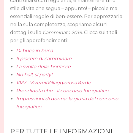
controllarsi con regolarità, e mantenere uno
stile di vita che segua – appunto! – piccole ma
essenziali regole di ben-essere. Per apprezzarla
nella sula completezza, scopriamo alcuni
dettagli sulla
Camminata 2019
. Clicca sui titoli
per gli approfondimenti:
Di buca in buca
Il piacere di camminare
La svolta delle borracce
No ball, sì party!
VVV… VivereilVillaggiorosaVerde
Prendinota che… il concorso fotografico
Impressioni di donna: la giuria del concorso
fotografico
PER TUTTE LE INFORMAZIONI