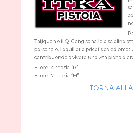
sc
co
no
Pe
Taijiquan e il Qi Gong sono le discipline att
personale, l’equilibrio psicofisico ed emotiv
contribuendo a vivere una vita piena e pr
ore 14 spazio “B”
ore 17 spazio “M”
TORNA ALLA