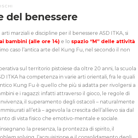
ISCHI
ne del benessere
i arti marziali e discipline per il benessere ASD ITKA, si
i bambini (alle ore 14)
e lo
spazio “M” delle attività
o caso l’antica arte del Kung Fu, nel secondo il non
erativa sul territorio pistoiese da oltre 20 anni, la scuola
D ITKA ha competenza in varie arti orientali, fra le quali
antico Kung Fu è quello che più si adatta per rivolgersi a
mbini e i ragazzi: infatti attraverso il gioco, le regole di
nvivenza, il superamento degli ostacoli – naturalmente
mmisurati all’età – agevola la crescita dell’allievo sia dal
nto di vista fisico che emotivo-mentale e sociale.
 insegnano la presenza, la prontezza di spirito, il
oblem solving, l’acquisizione e il consolidamento degli