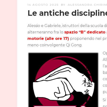
14 AGOSTO 2025
BY
ALESSANDRA CHIRIM
Le antiche discipli
Alessio e Gabriele, istruttori della scuola d
alterneranno fra lo
spazio “B” dedicato a
motorie (alle ore 17)
proponendo nel prim
meno coinvolgente Qi Gong.
Op
AS
l’
ba
co
co
pu
Si
pr