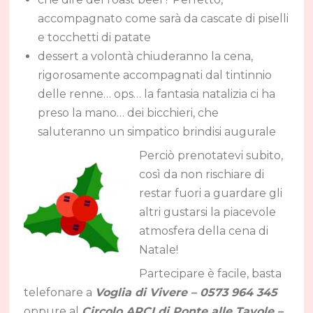
accompagnato come sarà da cascate di piselli
e tocchetti di patate
dessert a volontà chiuderanno la cena,
rigorosamente accompagnati dal tintinnio
delle renne… ops… la fantasia natalizia ci ha
preso la mano… dei bicchieri, che
saluteranno un simpatico brindisi augurale
Perciò prenotatevi subito,
così da non rischiare di
restar fuori a guardare gli
altri gustarsi la piacevole
atmosfera della cena di
Natale!
Partecipare è facile, basta
telefonare a
Voglia di Vivere – 0573 964 345
oppure al
Circolo ARCI di Ponte alle Tavole –