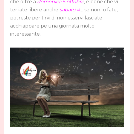
che oltre a
domenica 5 ottobre
, è bene che vi
teniate libere anche
sabato 4
… se non lo fate,
potreste pentirvi di non esservi lasciate
acchiappare pe una giornata molto
interessante.