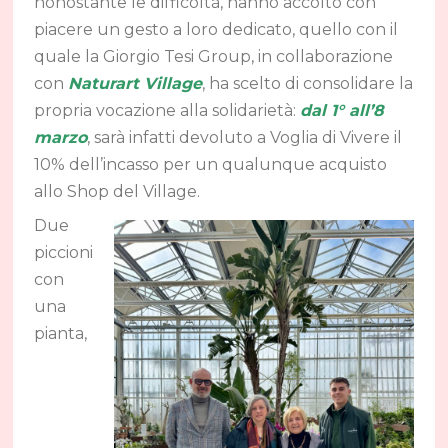
nonostante le difficoltà, hanno accolto con
piacere un gesto a loro dedicato, quello con il
quale la Giorgio Tesi Group, in collaborazione
con
Naturart Village
, ha scelto di consolidare la
propria vocazione alla solidarietà:
dal 1° all’8
marzo
, sarà infatti devoluto a Voglia di Vivere il
10% dell’incasso per un qualunque acquisto
allo Shop del Village.
Due
piccioni
con
una
pianta,